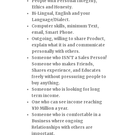
People with Personal Integrity,
Ethics and Honesty.
Bi-Lingual, English and your
Language/Dialect.
Computer skills, minimum Text,
email, Smart Phone.
Outgoing, willing to share Product,
explain what it is and communicate
personally with others.
Someone who ISN’T a Sales Person!
Someone who makes Friends,
Shares experience, and Educates
freely without pressuring people to
buy anything.
Someone who is looking for long
term income.
One who can see income reaching
¥
10 Million a year.
Someone who is comfortable in a
Business where ongoing
Relationships with others are
important.