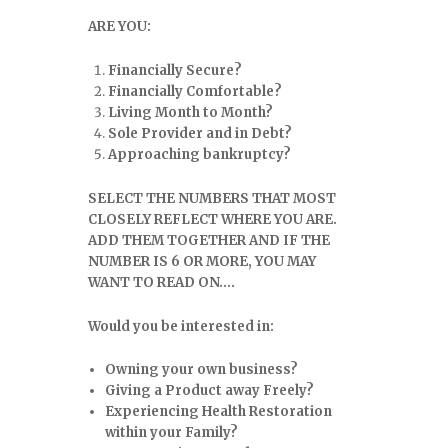
ARE YOU:
Financially Secure?
Financially Comfortable?
Living Month to Month?
Sole Provider and in Debt?
Approaching bankruptcy?
SELECT THE NUMBERS THAT MOST
CLOSELY REFLECT WHERE YOU ARE.
ADD THEM TOGETHER AND IF THE
NUMBER IS 6 OR MORE, YOU MAY
WANT TO READ ON….
Would you be interested in:
Owning your own business?
Giving a Product away Freely?
Experiencing Health Restoration
within your Family?