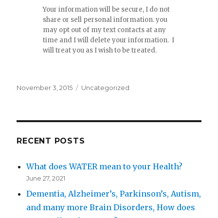
Your information will be secure, I do not
share or sell personal information. you
may opt out of my text contacts at any
time and I will delete your information. I
will treat you as I wish to be treated.
Posted
November 3, 2015
Categories
Uncategorized
on
RECENT POSTS
What does WATER mean to your Health?
June 27, 2021
Dementia, Alzheimer’s, Parkinson’s, Autism,
and many more Brain Disorders, How does