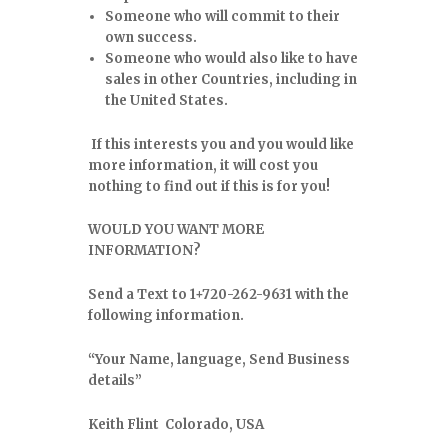
Someone who will commit to their
own success.
Someone who would also like to have
sales in other Countries, including in
the United States.
If this interests you and you would like
more information, it will cost you
nothing to find out if this is for you!
WOULD YOU WANT MORE
INFORMATION?
Send a Text to
1+720-262-9631
with the
following information.
“Your Name, language, Send Business
details”
Keith Flint Colorado, USA