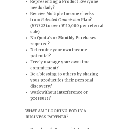
Representing a Product Everyone
needs daily?
Receive Multiple Income checks
from
Patented Commission
Plan?
(
¥
37322 to over
¥
110,000 per referral
sale)
No Quota’s or Monthly Purchases
required?
Determine your own income
potential?
Freely manage your own time
commitment?
Be a blessing to others by sharing
your product for their personal
discovery?
Work without interference or
pressure?
WHAT AM I LOOKING FOR IN A
BUSINESS PARTNER?