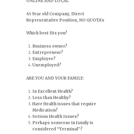
ONLINE AND LOCAL
45 Year old Company, Direct
Representative Position, NO QUOTA’s
Which best fits you?
Business owner?
Entrepreneur?
Employee?
Unemployed?
ARE YOU AND YOUR FAMILY:
In Excellent Health?
Less than Healthy?
Have Health issues that require
Medication?
Serious Health Issues?
Perhaps someone in family is
considered “Terminal”?