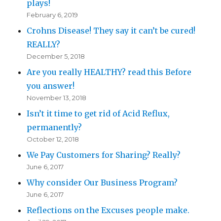
plays!
February 6, 2019
Crohns Disease! They say it can’t be cured!
REALLY?
December 5, 2018
Are you really HEALTHY? read this Before
you answer!
November 13, 2018
Isn’t it time to get rid of Acid Reflux,
permanently?
October 12, 2018
We Pay Customers for Sharing? Really?
June 6, 2017
Why consider Our Business Program?
June 6, 2017
Reflections on the Excuses people make.