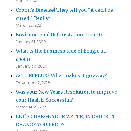
April 13, 2021
Crohn’s Disease! They tell you “it can’t be
cured!” Really?
March 22, 2021
Environmenal Reforestation Projects
January 31, 2020
What is the Business side of Enagic all
about?
January 30, 2020
ACID REFLUX? What makes it go away?
December 2, 2019
Was your New Years Resolution to improve
your Health, Successful?
October 29, 2019
LET’S CHANGE YOUR WATER, IN ORDER TO
CHANGE YOUR BODY!